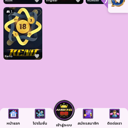
❯
Atom
Rngwar
Number
👥 1
Keno
หน้าแรก
โปรโมชั่น
สมัครสมาชิก
ติดต่อเรา
เข้าสู่ระบบ