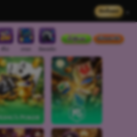
ติดตั้งแอป
✕
คีโน่
เทรด
อีสปอร์ต