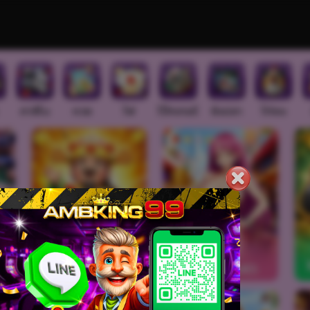
คาสิโน
หวย
ไพ่
โป๊กเกอร์
ยิงปลา
ไก่ชน