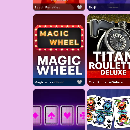
Beach Penalties
Evoji
Magic Wheel
Titan Roulette Deluxe