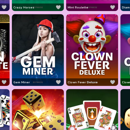
Crazy Horses
Mini Roulette
Diam
Gem Miner
Clown Fever Deluxe
Clow