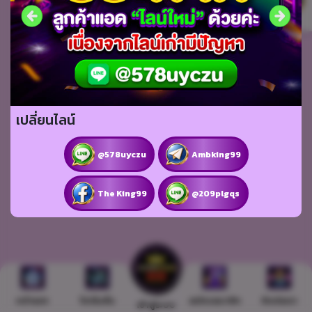
❯
เปลี่ยนไลน์
@578uyczu
Ambking99
The King99
@209plgqs
หน้าแรก
โปรโมชั่น
สมัครสมาชิก
ติดต่อเรา
เข้าสู่ระบบ