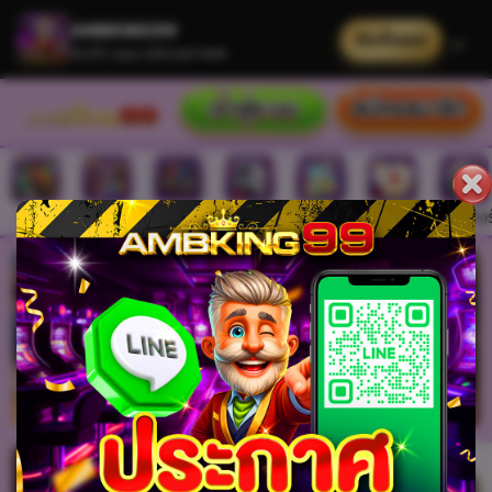
AMBKING99
ติดตั้งแอป
✕
ติดตั้ง App คลิกเลย!! ➡️➡️
กีฬา
สล็อต
มวย
คาสิโน
หวย
ไพ่
โป๊กเกอร