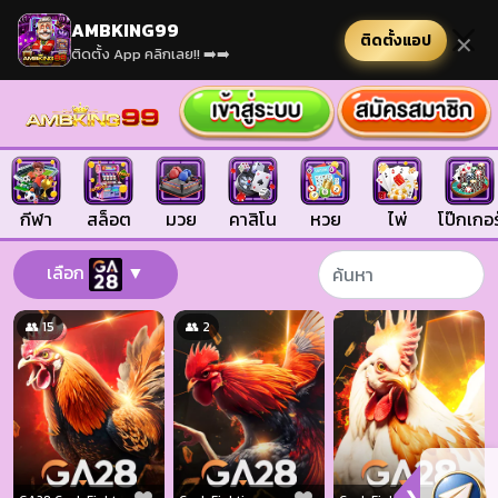
AMBKING99
ติดตั้งแอป
✕
ติดตั้ง App คลิกเลย!! ➡️➡️
กีฬา
สล็อต
มวย
คาสิโน
หวย
ไพ่
โป๊กเกอร
เลือก
▼
👥 15
👥 2