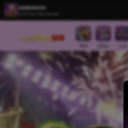
AMBKING99
ติดตั้ง App คลิกเลย!! ➡️➡️
กีฬา
สล็อต
มวย