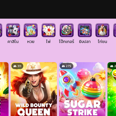
คาสิโน
หวย
ไพ่
โป๊กเกอร์
ยิงปลา
ไก่ชน
👥 311
👥 275
👥 