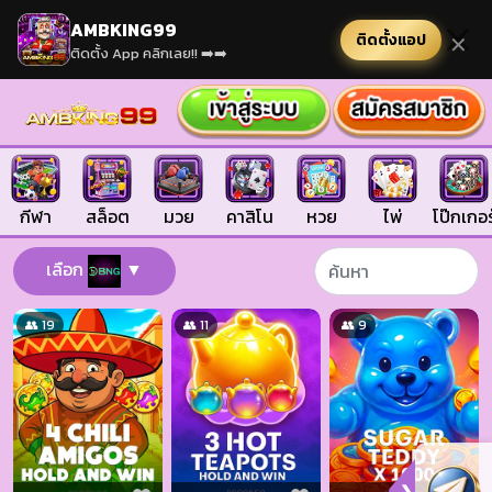
AMBKING99
ติดตั้งแอป
✕
ติดตั้ง App คลิกเลย!! ➡️➡️
กีฬา
สล็อต
มวย
คาสิโน
หวย
ไพ่
โป๊กเกอร
เลือก
▼
👥 19
👥 11
👥 9