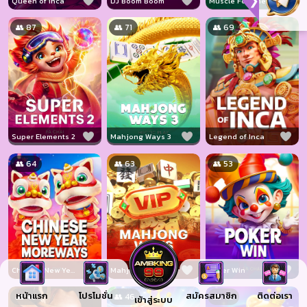
❯
Queen of Inca
DJ Boom Boom
Muscle Fortune Cat
👥 87
👥 71
👥 69
Super Elements 2
Mahjong Ways 3
Legend of Inca
👥 64
👥 63
👥 53
Chinese New Year Moreways
Mahjong Ways VIP
Poker Win
หน้าแรก
โปรโมชั่น
สมัครสมาชิก
ติดต่อเรา
👥 48
👥 46
👥 46
เข้าสู่ระบบ