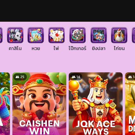
คาสิโน
หวย
ไพ่
โป๊กเกอร์
ยิงปลา
ไก่ชน
👥 25
👥 14
👥 1