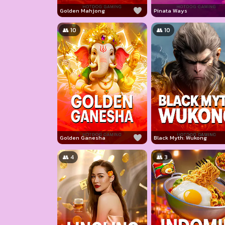
Golden Mahjong
Pinata Ways
👥 10
👥 10
Golden Ganesha
Black Myth: Wukong
👥 4
👥 3