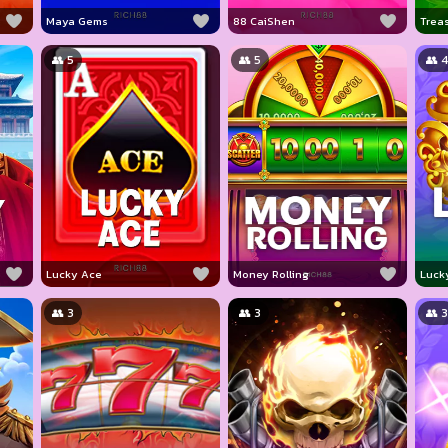
Maya Gems
88 CaiShen
👥 5
👥 5
👥 
Lucky Ace
Money Rolling
Luck
👥 3
👥 3
👥 