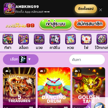
AMBKING99
ติดตั้งแอป
✕
ติดตั้ง App คลิกเลย!! ➡️➡️
กีฬา
สล็อต
มวย
คาสิโน
หวย
ไพ่
โป๊กเกอร
เลือก
▼
👥 2
👥 1
👥 1