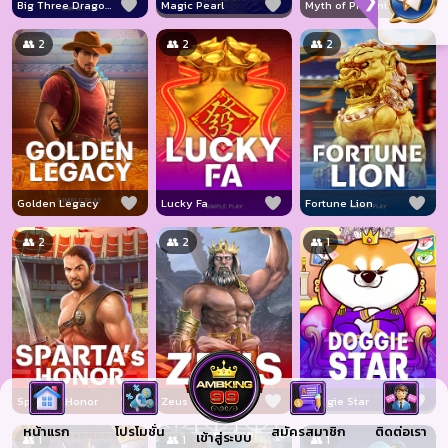
❯
Big Three Dragons
Magic Pearl
Myth of Phoenix
👥 2
👥 2
👥 2
Golden Legacy
Lucky Fa
Fortune Lion
👥 2
👥 2
👥 1
Sparta's Honor
Zeus
Doggie Star
หน้าแรก
โปรโมชั่น
สมัครสมาชิก
ติดต่อเรา
เข้าสู่ระบบ
👥 1
👥 1
👥 1