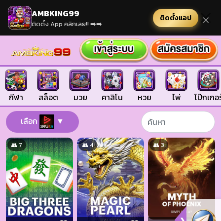
AMBKING99
ติดตั้งแอป
✕
ติดตั้ง App คลิกเลย!! ➡️➡️
กีฬา
สล็อต
มวย
คาสิโน
หวย
ไพ่
โป๊กเกอร
เลือก
▼
👥 7
👥 4
👥 3