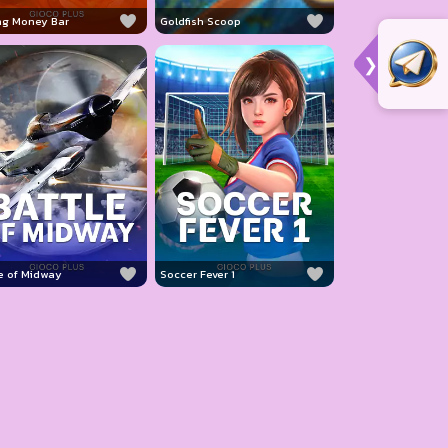
ing Money Bar
Goldfish Scoop
❯
le of Midway
Soccer Fever 1