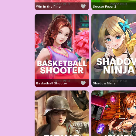
Win in the Ring
Soccer Fever 2
Basketball Shooter
Shadow Ninja