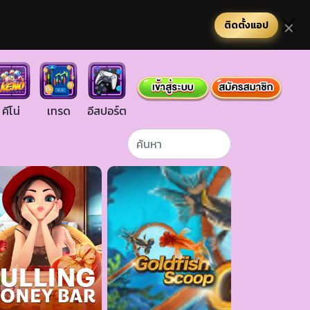
ติดตั้งแอป
✕
คีโน่
เทรด
อีสปอร์ต