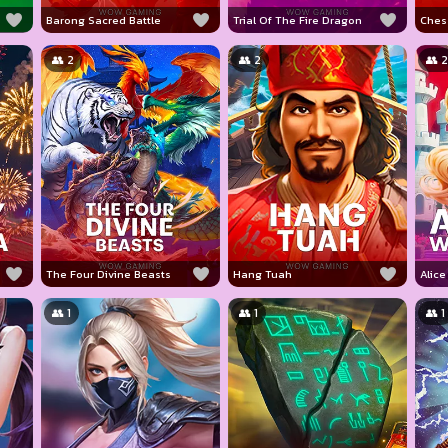
Barong Sacred Battle
Trial Of The Fire Dragon
Ches
👥 2
👥 2
👥 
The Four Divine Beasts
Hang Tuah
Alic
👥 1
👥 1
👥 1