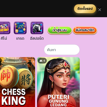
ติดตั้งแอป
✕
คีโน่
เทรด
อีสปอร์ต
4
👥 4