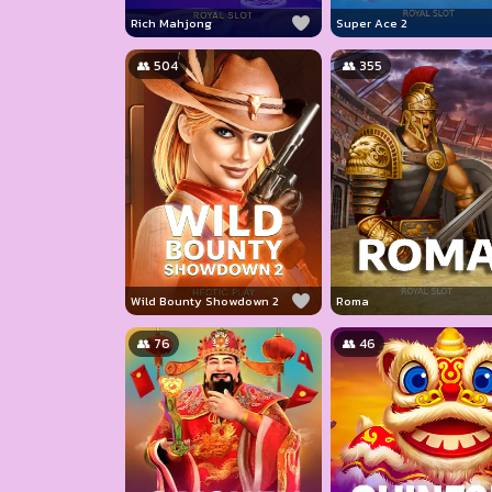
Rich Mahjong
Super Ace 2
👥 504
👥 355
Wild Bounty Showdown 2
Roma
👥 76
👥 46