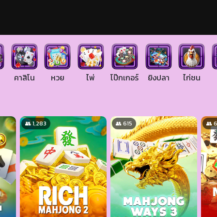
คาสิโน
หวย
ไพ่
โป๊กเกอร์
ยิงปลา
ไก่ชน
👥 1,283
👥 615
👥 