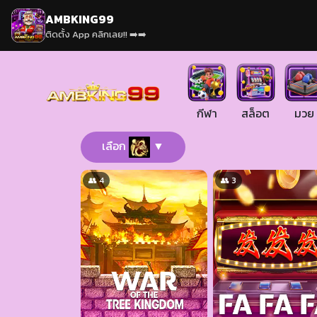
AMBKING99
ติดตั้ง App คลิกเลย!! ➡️➡️
กีฬา
สล็อต
มวย
เลือก
▼
👥 4
👥 3