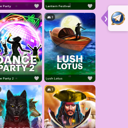
e Party
Lantern Festival
❯
👥 1
e Party 2
Lush Lotus
👥 1