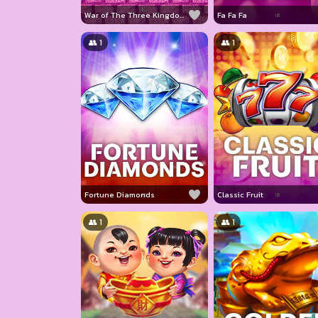
War of The Three Kingdoms
Fa Fa Fa
👥 1
👥 1
Fortune Diamonds
Classic Fruit
👥 1
👥 1