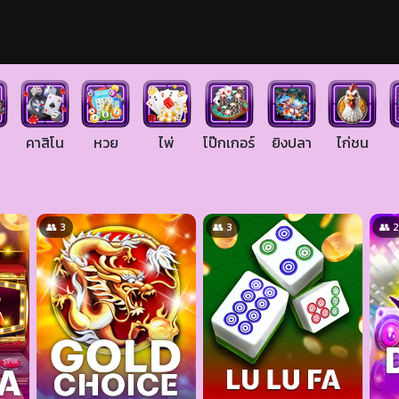
คาสิโน
หวย
ไพ่
โป๊กเกอร์
ยิงปลา
ไก่ชน
👥 3
👥 3
👥 