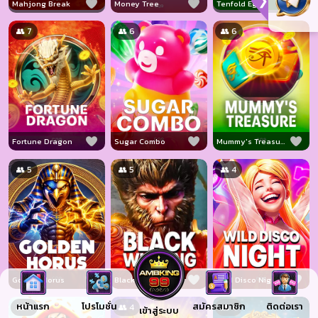
❯
Mahjong Break
Money Tree
Tenfold Eggs
👥 7
👥 6
👥 6
Fortune Dragon
Sugar Combo
Mummy's Treasure
👥 5
👥 5
👥 4
Golden Horus
Black Wukong
Wild Disco Night
หน้าแรก
โปรโมชั่น
สมัครสมาชิก
ติดต่อเรา
👥 4
👥 4
👥 4
เข้าสู่ระบบ