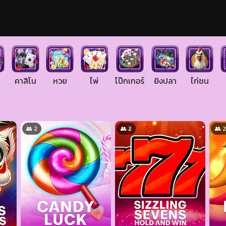
คาสิโน
หวย
ไพ่
โป๊กเกอร์
ยิงปลา
ไก่ชน
👥 2
👥 2
👥 