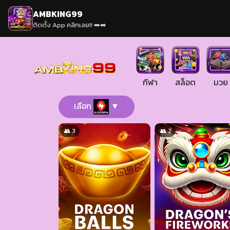
AMBKING99
ติดตั้ง App คลิกเลย!! ➡️➡️
กีฬา
สล็อต
มวย
เลือก
▼
👥 3
👥 2