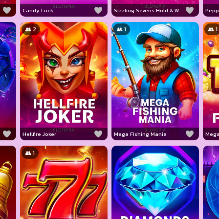
Candy Luck
Sizzling Sevens Hold & Win
Pepp
👥 2
👥 1
👥 1
Hellfire Joker
Mega Fishing Mania
Mega
👥 1