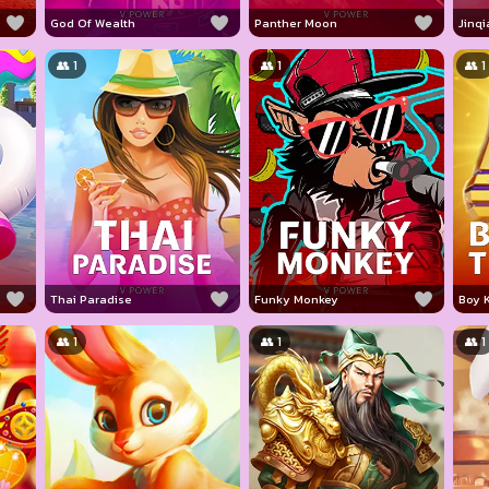
God Of Wealth
Panther Moon
Jinq
👥 1
👥 1
👥 1
Thai Paradise
Funky Monkey
Boy 
👥 1
👥 1
👥 1