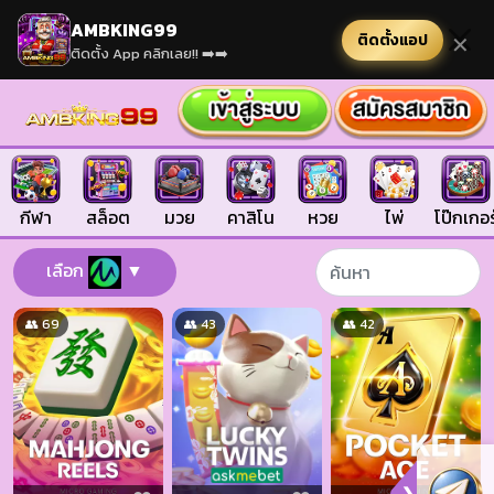
AMBKING99
ติดตั้งแอป
✕
ติดตั้ง App คลิกเลย!! ➡️➡️
กีฬา
สล็อต
มวย
คาสิโน
หวย
ไพ่
โป๊กเกอร
เลือก
▼
👥 69
👥 43
👥 42