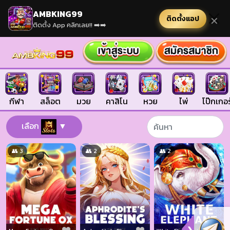
AMBKING99
ติดตั้งแอป
✕
ติดตั้ง App คลิกเลย!! ➡️➡️
กีฬา
สล็อต
มวย
คาสิโน
หวย
ไพ่
โป๊กเกอร
เลือก
▼
👥 3
👥 2
👥 2