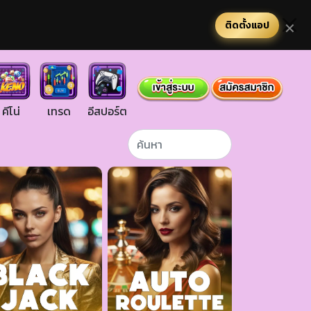
ติดตั้งแอป
✕
คีโน่
เทรด
อีสปอร์ต