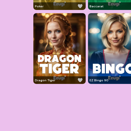
Poker
Baccarat
Dragon Tiger
EZ Bingo 90