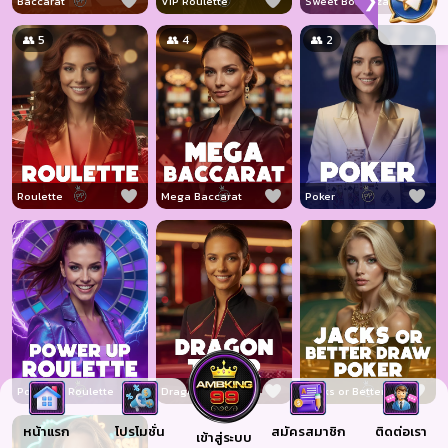
❯
Baccarat
VIP Roulette
Sweet Bonanza Candyland
👥 5
👥 4
👥 2
Roulette
Mega Baccarat
Poker
PowerUP Roulette
Dragon Tiger
Jacks or Better Draw Poker
หน้าแรก
โปรโมชั่น
สมัครสมาชิก
ติดต่อเรา
เข้าสู่ระบบ