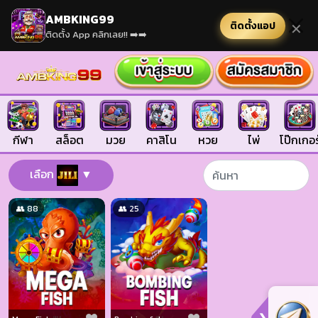
AMBKING99
ติดตั้งแอป
✕
ติดตั้ง App คลิกเลย!! ➡️➡️
กีฬา
สล็อต
มวย
คาสิโน
หวย
ไพ่
โป๊กเกอร
เลือก
▼
👥 88
👥 25