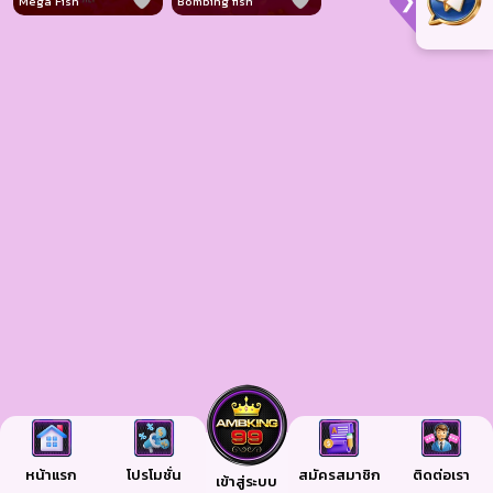
❯
Mega Fish
Bombing fish
หน้าแรก
โปรโมชั่น
สมัครสมาชิก
ติดต่อเรา
เข้าสู่ระบบ