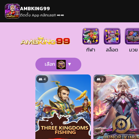
AMBKING99
ติดตั้ง App คลิกเลย!! ➡️➡️
กีฬา
สล็อต
มวย
เลือก
▼
👥 4
👥 2