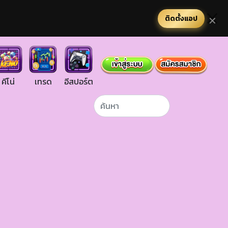
ติดตั้งแอป
✕
คีโน่
เทรด
อีสปอร์ต