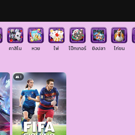
คาสิโน
หวย
ไพ่
โป๊กเกอร์
ยิงปลา
ไก่ชน
👥 1