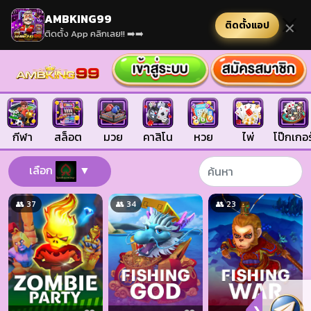
AMBKING99
ติดตั้งแอป
✕
ติดตั้ง App คลิกเลย!! ➡️➡️
กีฬา
สล็อต
มวย
คาสิโน
หวย
ไพ่
โป๊กเกอร
เลือก
▼
👥 37
👥 34
👥 23