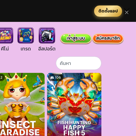
ติดตั้งแอป
✕
คีโน่
เทรด
อีสปอร์ต
12
👥 106