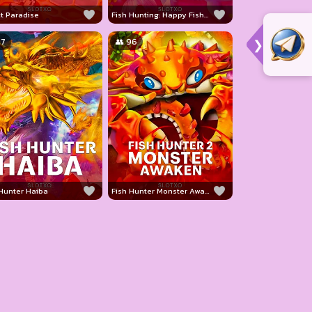
ct Paradise
Fish Hunting: Happy Fish 5
❯
97
👥 96
 Hunter Haiba
Fish Hunter Monster Awaken